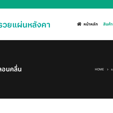
หน้าหลัก
สินค้
ลอนคลื่น
HOME
แ