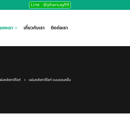
Line : @pharuay99
าของเรา
เกี่ยวกับเรา
ติดต่อเรา
ผ่นหลังคาดีไลท์
แผ่นหลังคาดีไลท์ แบบลอนคลื่น