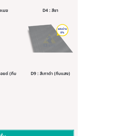
าวเมฆ
D4 : สีชา
ลอยด์ (ทึบ
D9 : สีเทาดำ (ทึบแสง)
)