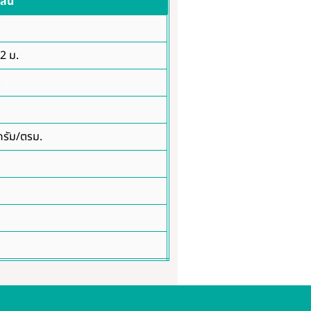
ื่น
2 ม.
.
กรัม/ตรม.