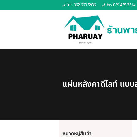
โทร.
062-669-5996
โทร.
089-455-7514
แผ่นหลังคาดีไลท์ แบบ
หมวดหมู่สินค้า