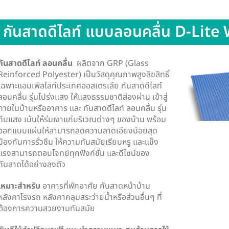
กันสาดดีไลท์ แบบลอนคลื่น D-Lite
กันสาดดีไลท์ ลอนคลื่น
ผลิตจาก GRP (Glass
Reinforced Polyester) เป็นวัสดุคุณภาพสูงลิขสิทธิ์
เฉพาะแอมเพิลไลท์ประเทศออสเตรเลีย กันสาดดีไลท์
ลอนคลื่น รุ่นโปร่งแสง ให้แสงธรรมชาติส่องผ่าน เข้าสู่
ภายในบ้านหรืออาคาร และ กันสาดดีไลท์ ลอนคลื่น รุ่น
ทึบแสง เน้นให้ร่มเงาแก่บริเวณต่างๆ ของบ้าน พร้อม
ออกแบบแผ่นให้สามารถลดความลาดเอียงน้อยสุด
ป้องกันการรั่วซึม ให้ความทันสมัยเรียบหรู และแข็ง
แรงสามารถตอบโจทย์ทุกฟังก์ชั่น และดีไซน์ของ
กันสาดได้อย่างลงตัว
เหมาะสำหรับ
อาคารที่พักอาศัย กันสาดหน้าบ้าน
หลังคาโรงรถ หลังคาคลุมสระว่ายน้ำหรือส่วนอื่นๆ ที่
ต้องการความสวยงามทันสมัย