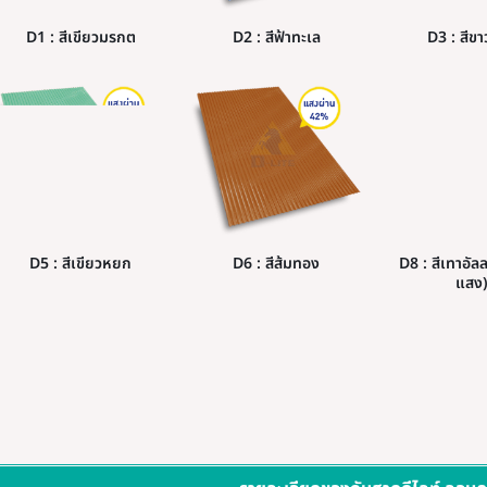
D1 : สีเขียวมรกต
D2 : สีฟ้าทะเล
D3 : สีข
D5 : สีเขียวหยก
D6 : สีส้มทอง
D8 : สีเทาอัล
แสง